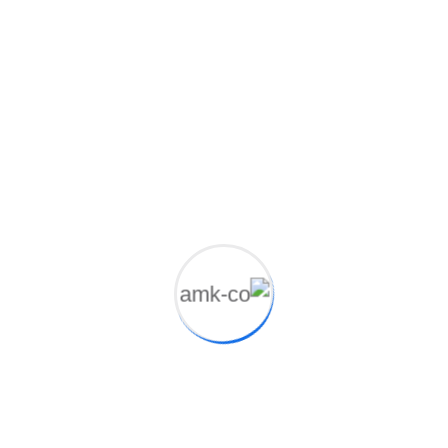
Ultrices dui sapien eget mi. Enim nulla aliquet porttitor
lacus metal
Recent Comments
لا توجد تعليقات للعرض.
Archives